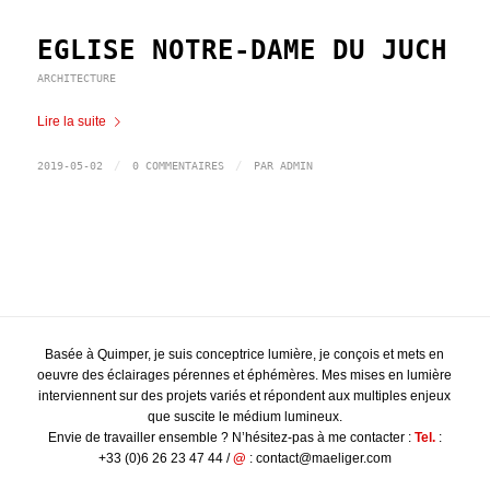
EGLISE NOTRE-DAME DU JUCH
ARCHITECTURE
Lire la suite
/
/
2019-05-02
0 COMMENTAIRES
PAR
ADMIN
Basée à Quimper, je suis conceptrice lumière, je conçois et mets en
oeuvre des éclairages pérennes et éphémères. Mes mises en lumière
interviennent sur des projets variés et répondent aux multiples enjeux
que suscite le médium lumineux.
Envie de travailler ensemble ? N’hésitez-pas à me contacter :
Tel.
:
+33 (0)6 26 23 47 44 /
@
: contact@maeliger.com